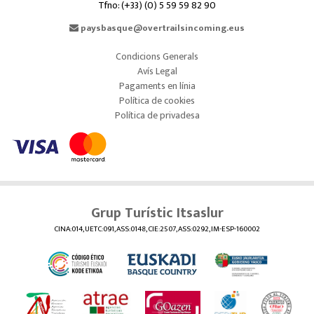
Tfno: (+33) (0) 5 59 59 82 90
paysbasque@overtrailsincoming.eus
Condicions Generals
Avís Legal
Pagaments en línia
Política de cookies
Política de privadesa
Grup Turístic Itsaslur
CINA:014, UETC:091, ASS:0148, CIE:2507, ASS:0292, IM-ESP-160002