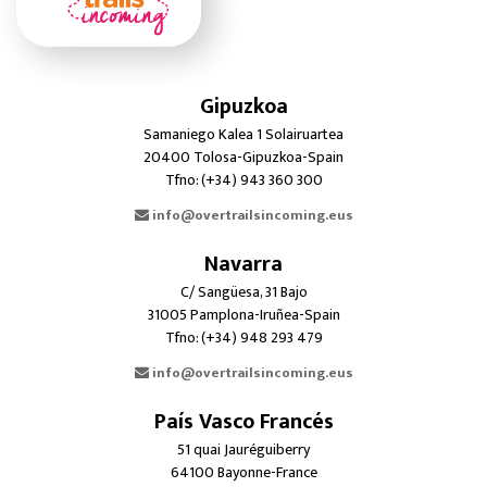
Gipuzkoa
Samaniego Kalea 1 Solairuartea
20400 Tolosa-Gipuzkoa-Spain
Tfno: (+34) 943 360 300
info@overtrailsincoming.eus
Navarra
C/ Sangüesa, 31 Bajo
31005 Pamplona-Iruñea-Spain
Tfno: (+34) 948 293 479
info@overtrailsincoming.eus
País Vasco Francés
51 quai Jauréguiberry
64100 Bayonne-France