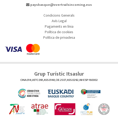
paysbasque@overtrailsincoming.eus
Condicions Generals
Avís Legal
Pagaments en línia
Política de cookies
Política de privadesa
Grup Turístic Itsaslur
CINA:014, UETC:091, ASS:0148, CIE:2507, ASS:0292, IM-ESP-160002