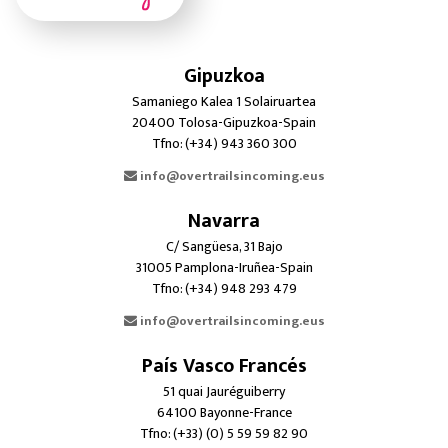
Gipuzkoa
Samaniego Kalea 1 Solairuartea
20400 Tolosa-Gipuzkoa-Spain
Tfno: (+34) 943 360 300
info@overtrailsincoming.eus
Navarra
C/ Sangüesa, 31 Bajo
31005 Pamplona-Iruñea-Spain
Tfno: (+34) 948 293 479
info@overtrailsincoming.eus
País Vasco Francés
51 quai Jauréguiberry
64100 Bayonne-France
Tfno: (+33) (0) 5 59 59 82 90