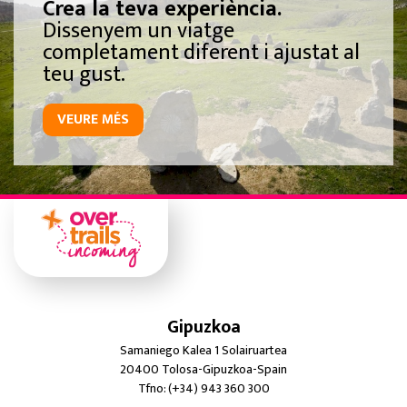
Crea la teva experiència.
Dissenyem un viatge
completament diferent i ajustat al
teu gust.
VEURE MÉS
Gipuzkoa
Samaniego Kalea 1 Solairuartea
20400 Tolosa-Gipuzkoa-Spain
Tfno: (+34) 943 360 300