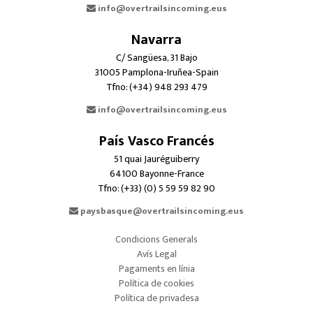
info@overtrailsincoming.eus
Navarra
C/ Sangüesa, 31 Bajo
31005 Pamplona-Iruñea-Spain
Tfno: (+34) 948 293 479
info@overtrailsincoming.eus
País Vasco Francés
51 quai Jauréguiberry
64100 Bayonne-France
Tfno: (+33) (0) 5 59 59 82 90
paysbasque@overtrailsincoming.eus
Condicions Generals
Avís Legal
Pagaments en línia
Política de cookies
Política de privadesa