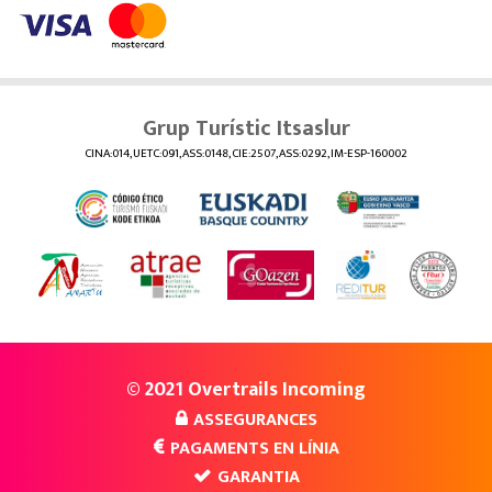
Grup Turístic Itsaslur
CINA:014, UETC:091, ASS:0148, CIE:2507, ASS:0292, IM-ESP-160002
© 2021 Overtrails Incoming
ASSEGURANCES
PAGAMENTS EN LÍNIA
GARANTIA