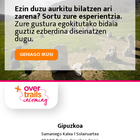
Ezin duzu aurkitu bilatzen ari
zarena? Sortu zure esperientzia.
Zure gustura egokitutako bidaia
guztiz ezberdina diseinatzen
dugu.
GEHIAGO IKUSI
Gipuzkoa
Samaniego Kalea 1 Solairuartea