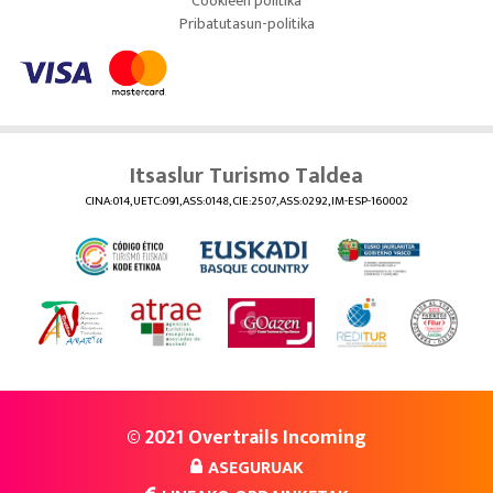
Cookieen politika
Pribatutasun-politika
Itsaslur Turismo Taldea
CINA:014, UETC:091, ASS:0148, CIE:2507, ASS:0292, IM-ESP-160002
© 2021 Overtrails Incoming
ASEGURUAK