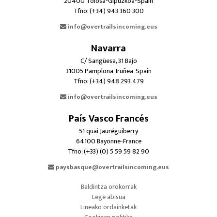
20400 Tolosa-Gipuzkoa-Spain
Tfno: (+34) 943 360 300
info@overtrailsincoming.eus
Navarra
C/ Sangüesa, 31 Bajo
31005 Pamplona-Iruñea-Spain
Tfno: (+34) 948 293 479
info@overtrailsincoming.eus
País Vasco Francés
51 quai Jauréguiberry
64100 Bayonne-France
Tfno: (+33) (0) 5 59 59 82 90
paysbasque@overtrailsincoming.eus
Baldintza orokorrak
Lege abisua
Lineako ordainketak