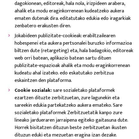
dagokionean, editoreak, hala nola, irizpideen arabera,
ahalik eta modu eraginkorrenean kudeatzeko aukera
ematen dutenak dira. editatutako edukia edo iragarkiak
zenbatero erakusten diren.
Jokabideen publizitate-cookieak: erabiltzailearen
hobespenei eta aukera pertsonalei buruzko informazioa
biltzen dute (retargeting) eta, hala badagokio, editoreak
web orri batean, aplikazio batean sartu dituen
publizitate-espazioak ahalik eta modu eraginkorrenean
kudeatu ahal izateko. edo eskatutako zerbitzua
eskaintzen den plataforma.
Cookie sozialak:
sare sozialetako plataformek
ezartzen dituzte zerbitzuetan, zure lagunekin eta
sareekin edukia partekatzeko aukera emateko. Sare
sozialetako plataformek Zerbitzuetatik kanpo zure
lineako jardueraren jarraipena egiteko gaitasuna dute.
Horrek bisitatzen dituzun beste zerbitzuetan ikusten
dituzun eduki eta mezuetan eragina izan dezake.