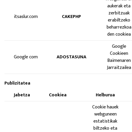
aukerak eta
zerbitzuak
itsaslur.com
CAKEPHP
erabiltzeko
beharrezkoa
den cookiea
Google
Cookieen
Google com
ADOSTASUNA
Baimenaren
Jarraitzailea
Publizitatea
Jabetza
Cookiea
Helburua
Cookie hauek
webguneen
estatistikak
biltzeko eta