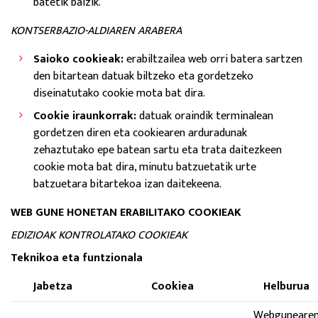
batetik baizik.
KONTSERBAZIO-ALDIAREN ARABERA
Saioko cookieak:
erabiltzailea web orri batera sartzen
den bitartean datuak biltzeko eta gordetzeko
diseinatutako cookie mota bat dira.
Cookie iraunkorrak:
datuak oraindik terminalean
gordetzen diren eta cookiearen arduradunak
zehaztutako epe batean sartu eta trata daitezkeen
cookie mota bat dira, minutu batzuetatik urte
batzuetara bitartekoa izan daitekeena.
WEB GUNE HONETAN ERABILITAKO COOKIEAK
EDIZIOAK KONTROLATAKO COOKIEAK
Teknikoa eta funtzionala
Jabetza
Cookiea
Helburua
Webguneare