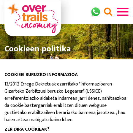
Cookieen politika
COOKIEEI BURUZKO INFORMAZIOA
13/2012 Errege Dekretuak ezarritako "Informazioaren
Gizarteko Zerbitzuei buruzko Legearen" (LSSICE)
erreferentziazko aldaketa indarrean jarri denez, nahitaezkoa
da cookie baztergarriak erabiltzen dituen webgune
guztietako erabiltzaileen berariazko baimena jasotzea. , hau
haien artean nabigatu baino lehen.
ZER DIRA COOKIEAK?