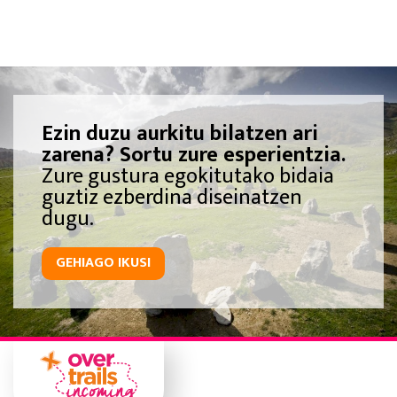
Ezin duzu aurkitu bilatzen ari
zarena? Sortu zure esperientzia.
Zure gustura egokitutako bidaia
guztiz ezberdina diseinatzen
dugu.
GEHIAGO IKUSI