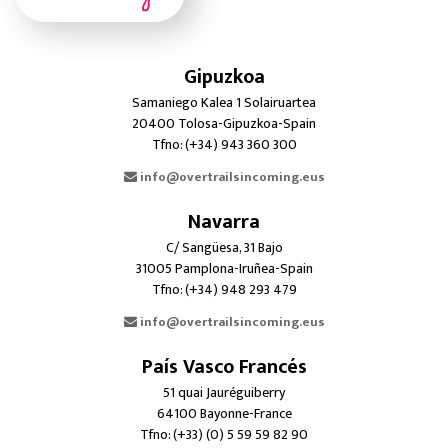
Gipuzkoa
Samaniego Kalea 1 Solairuartea
20400 Tolosa-Gipuzkoa-Spain
Tfno: (+34) 943 360 300
info@overtrailsincoming.eus
Navarra
C/ Sangüesa, 31 Bajo
31005 Pamplona-Iruñea-Spain
Tfno: (+34) 948 293 479
info@overtrailsincoming.eus
País Vasco Francés
51 quai Jauréguiberry
64100 Bayonne-France
Tfno: (+33) (0) 5 59 59 82 90