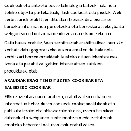
Cookieak eta antzeko beste teknologia batzuk, hala nola
tokiko objektu partekatuak, flash cookieak edo pixelak, Web
zerbitzariek erabiltzen dituzten tresnak dira bisitariei
buruzko informazioa gordetzeko eta berreskuratzeko, baita
webgunearen funtzionamendu zuzena eskaintzeko ere.
Gailu hauek erabiliz, Web zerbitzariak erabiltzaileari buruzko
zenbait datu gogoratzeko aukera ematen du, hala nola
zerbitzari horren orrialdeak ikusteko dituen lehentasunak,
izena eta pasahitza, gehien interesatzen zaizkion
produktuak, etab.
ARAUDIAK ERAGITEN DITUZTEN COOKIEAK ETA
SALBIDEKO COOKIEAK
EBko zuzentarauaren arabera, erabiltzailearen baimen
informatua behar duten cookieak cookie analitikoak eta
publizitaterako eta afiliaziorakoak dira, izaera teknikoa
dutenak eta webgunea funtzionatzeko edo zerbitzuak
emateko beharrezkoak izan ezik. erabiltzailea.