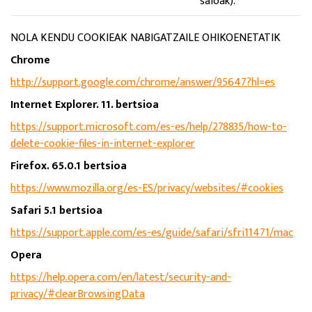
saioak).
NOLA KENDU COOKIEAK NABIGATZAILE OHIKOENETATIK
Chrome
http://support.google.com/chrome/answer/95647?hl=es
Internet Explorer. 11. bertsioa
https://support.microsoft.com/es-es/help/278835/how-to-
delete-cookie-files-in-internet-explorer
Firefox. 65.0.1 bertsioa
https://www.mozilla.org/es-ES/privacy/websites/#cookies
Safari 5.1 bertsioa
https://support.apple.com/es-es/guide/safari/sfri11471/mac
Opera
https://help.opera.com/en/latest/security-and-
privacy/#clearBrowsingData