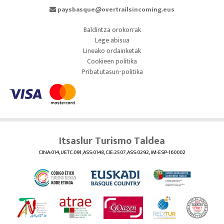
paysbasque@overtrailsincoming.eus
Baldintza orokorrak
Lege abisua
Lineako ordainketak
Cookieen politika
Pribatutasun-politika
Itsaslur Turismo Taldea
CINA:014, UETC:091, ASS:0148, CIE:2507, ASS:0292, IM-ESP-160002