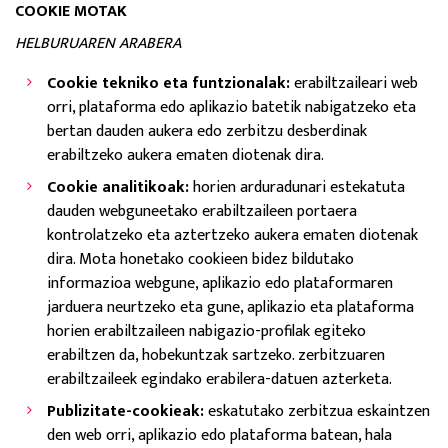
COOKIE MOTAK
HELBURUAREN ARABERA
Cookie tekniko eta funtzionalak:
erabiltzaileari web
orri, plataforma edo aplikazio batetik nabigatzeko eta
bertan dauden aukera edo zerbitzu desberdinak
erabiltzeko aukera ematen diotenak dira.
Cookie analitikoak:
horien arduradunari estekatuta
dauden webguneetako erabiltzaileen portaera
kontrolatzeko eta aztertzeko aukera ematen diotenak
dira. Mota honetako cookieen bidez bildutako
informazioa webgune, aplikazio edo plataformaren
jarduera neurtzeko eta gune, aplikazio eta plataforma
horien erabiltzaileen nabigazio-profilak egiteko
erabiltzen da, hobekuntzak sartzeko. zerbitzuaren
erabiltzaileek egindako erabilera-datuen azterketa.
Publizitate-cookieak:
eskatutako zerbitzua eskaintzen
den web orri, aplikazio edo plataforma batean, hala