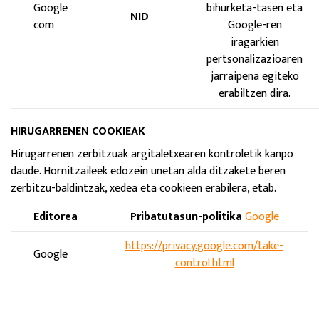
Google
bihurketa-tasen eta
NID
com
Google-ren
iragarkien
pertsonalizazioaren
jarraipena egiteko
erabiltzen dira.
HIRUGARRENEN COOKIEAK
Hirugarrenen zerbitzuak argitaletxearen kontroletik kanpo
daude. Hornitzaileek edozein unetan alda ditzakete beren
zerbitzu-baldintzak, xedea eta cookieen erabilera, etab.
Editorea
Pribatutasun-politika
Google
https://privacy.google.com/take-
Google
control.html