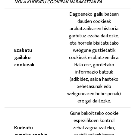
NOLA KUDEATU COOKIEAK NARAKATZAILEA
Dagoeneko gailu batean
dauden cookieak
arakatzailearen historia
garbituz ezaba daitezke,
eta horrela bisitatutako
Ezabatu
webgune guztietatik
gailuko
cookieak ezabatzen dira.
cookieak
Hala ere, gordetako
informazio batzuk
(adibidez, saioa hasteko
xehetasunak edo
webgunearen hobespenak)
ere gal daitezke.
Gune bakoitzeko cookie
espezifikoen kontrol
Kudeatu
zehatzagoa izateko,