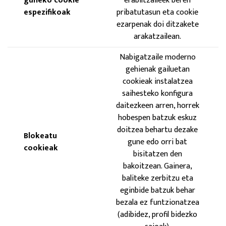
guneko cookie
erabiltzaileek beren
espezifikoak
pribatutasun eta cookie
ezarpenak doi ditzakete
arakatzailean.
Nabigatzaile moderno
gehienak gailuetan
cookieak instalatzea
saihesteko konfigura
daitezkeen arren, horrek
hobespen batzuk eskuz
doitzea behartu dezake
Blokeatu
gune edo orri bat
cookieak
bisitatzen den
bakoitzean. Gainera,
baliteke zerbitzu eta
eginbide batzuk behar
bezala ez funtzionatzea
(adibidez, profil bidezko