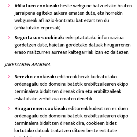
Afiliatuen cookieak:
beste webgune batzuetako bisiten
jarraipena egiteko aukera ematen dute, eta horrekin
webguneak afiliazio-kontratu bat ezartzen du
(afiliatutako enpresak).
Segurtasun-cookieak:
enkriptatutako informazioa
gordetzen dute, haietan gordetako datuak hirugarrenen
eraso maltzurren aurrean kaltegarriak izan ez daitezen.
JABETZAREN ARABERA
Berezko cookieak:
editoreak berak kudeatutako
ordenagailu edo domeinu batetik erabiltzailearen ekipo
terminalera bidaltzen direnak dira eta erabiltzaileak
eskatutako zerbitzua ematen denetik.
Hirugarrenen cookieak:
editoreak kudeatzen ez duen
ordenagailu edo domeinu batetik erabiltzailearen ekipo
terminalera bidaltzen direnak dira, cookieen bidez
lortutako datuak tratatzen dituen beste entitate