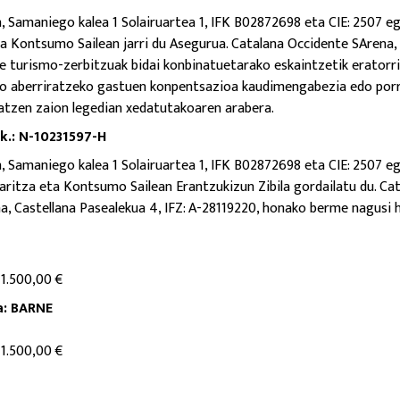
Samaniego kalea 1 Solairuartea 1, IFK B02872698 eta CIE: 2507 ego
ta Kontsumo Sailean jarri du Asegurua.
Catalana Occidente SArena, 
re turismo-zerbitzuak bidai konbinatuetarako eskaintzetik erator
/edo aberriratzeko gastuen konpentsazioa kaudimengabezia edo por
atzen zaion legedian xedatutakoaren arabera.
.: N-10231597-H
Samaniego kalea 1 Solairuartea 1, IFK B02872698 eta CIE: 2507 ego
ritza eta Kontsumo Sailean Erantzukizun Zibila gordailatu du. Ca
, Castellana Pasealekua 4, IFZ: A-28119220, honako berme nagusi h
 1.500,00 €
a: BARNE
 1.500,00 €