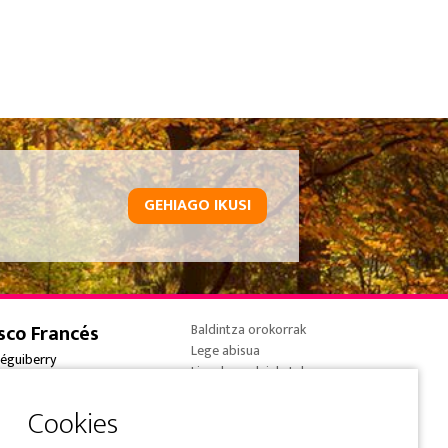
GEHIAGO IKUSI
sco Francés
Baldintza orokorrak
Lege abisua
réguiberry
Lineako ordainketak
onne-France
Cookieen politika
 (0) 5 59 59 82 90
Pribatutasun-politika