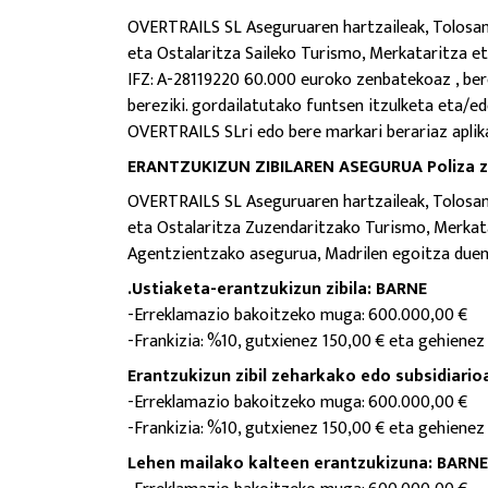
OVERTRAILS SL Aseguruaren hartzaileak, Tolosan, 
eta Ostalaritza Saileko Turismo, Merkataritza e
IFZ: A-28119220 60.000 euroko zenbatekoaz
, be
bereziki. gordailatutako funtsen itzulketa eta
OVERTRAILS SLri edo bere markari berariaz aplik
ERANTZUKIZUN ZIBILAREN ASEGURUA Poliza zk
OVERTRAILS SL Aseguruaren hartzaileak, Tolosan, 
eta Ostalaritza Zuzendaritzako Turismo, Merkata
Agentzientzako asegurua, Madrilen egoitza duena
.Ustiaketa-erantzukizun zibila: BARNE
-Erreklamazio bakoitzeko muga: 600.000,00 €
-Frankizia: %10, gutxienez 150,00 € eta gehienez
Erantzukizun zibil zeharkako edo subsidiario
-Erreklamazio bakoitzeko muga: 600.000,00 €
-Frankizia: %10, gutxienez 150,00 € eta gehienez
Lehen mailako kalteen erantzukizuna: BARNE