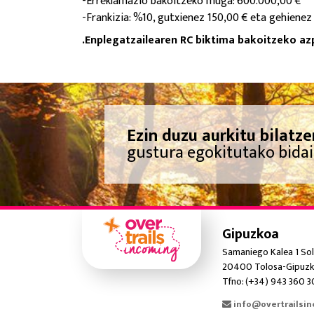
-Erreklamazio bakoitzeko muga: 600.000,00 €
-Frankizia: %10, gutxienez 150,00 € eta gehienez
.Enplegatzailearen RC biktima bakoitzeko a
Ezin duzu aurkitu bilatze
gustura egokitutako bidai
Gipuzkoa
Samaniego Kalea 1 Sol
20400 Tolosa-Gipuzk
Tfno: (+34) 943 360 
info@overtrailsi