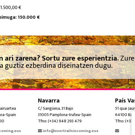
 1.500,00 €
zpimuga: 150.000 €
n ari zarena? Sortu zure esperientzia.
Zure
a guztiz ezberdina diseinatzen dugu.
Navarra
País Va
airuartea
C/ Sangüesa, 31 Bajo
51 quai Jau
oa-Spain
31005 Pamplona-Iruñea-Spain
64100 Bay
300
Tfno: (+34) 948 293 479
Tfno: (+33)
ncoming.eus
info@overtrailsincoming.eus