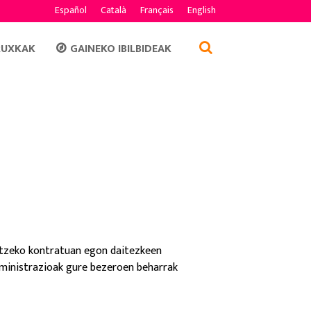
Español
Català
Français
English
RUXKAK
GAINEKO IBILBIDEAK
atzeko kontratuan egon daitezkeen
ministrazioak gure bezeroen beharrak