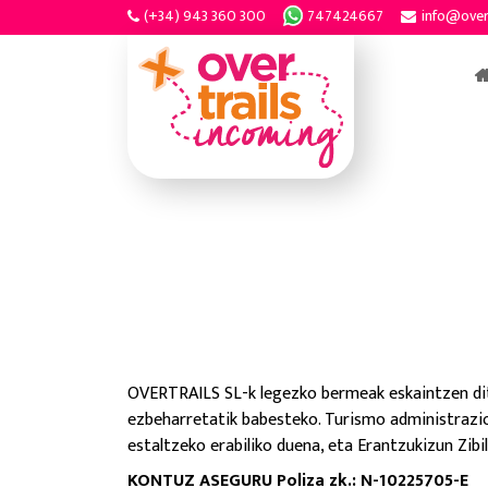
(+34) 943 360 300
747424667
info@over
Bermea
OVERTRAILS SL-k legezko bermeak eskaintzen dit
ezbeharretatik babesteko.
Turismo administrazi
estaltzeko erabiliko duena, eta Erantzukizun Zibi
KONTUZ ASEGURU Poliza zk.: N-10225705-E