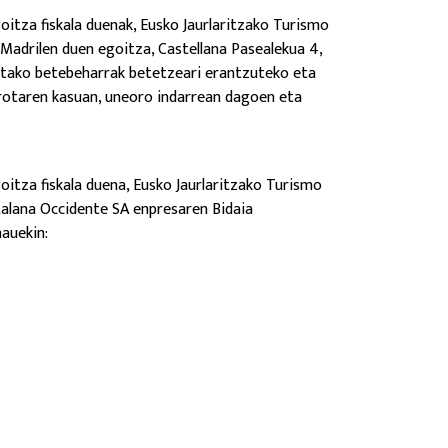
itza fiskala duenak, Eusko Jaurlaritzako Turismo
Madrilen duen egoitza, Castellana Pasealekua 4,
ritako betebeharrak betetzeari erantzuteko eta
rotaren kasuan, uneoro indarrean dagoen eta
itza fiskala duena, Eusko Jaurlaritzako Turismo
talana Occidente SA enpresaren Bidaia
auekin: