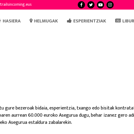
trailsincoming.eus
HASIERA
HELMUGAK
ESPERIENTZIAK
LIBU
u gure bezeroak bidaia, esperientzia, txango edo bisitak kontrat
oaren aurrean 60.000 euroko Asegurua dugu, behar izanez gero ad
leko Asegurua estaldura zabalarekin.