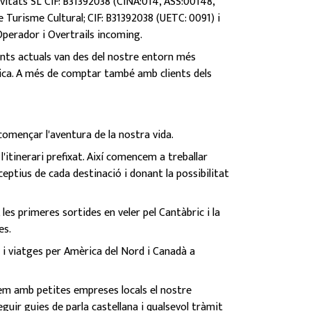
ivitats SL CIF: B31392038 (CINA:014, ASS:00148,
Turisme Cultural; CIF: B31392038 (UETC: 0091) i
Operador i Overtrails incoming.
ents actuals van des del nostre entorn més
erica. A més de comptar també amb clients dels
començar l'aventura de la nostra vida.
'itinerari prefixat. Així comencem a treballar
eptius de cada destinació i donant la possibilitat
es primeres sortides en veler pel Cantàbric i la
es.
 i viatges per Amèrica del Nord i Canadà a
pem amb petites empreses locals el nostre
guir guies de parla castellana i qualsevol tràmit