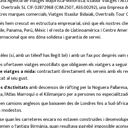
'una Agència de Viatges Majorista-Minorista; Itsaslur Viatges i Act
 Overtrails SL CIF: 02872968 (CIM:2507, ASS:00292), una Empresa de 
res marques comercials; Viatges Itsaslur Bidaiak, Overtrails Tour 
és hem crescut en estructura empresarial, sinó que els nostres cli
Xile, Panama, Perú, Mèxic i el resta de Llatinoamèrica i Centre Am
ernacional que ens dóna solidesa i garantia de servei.
lex (sí, amb un tèlex!! has llegit bé) i amb un fax poc després vam 
s ofertaven viatges encotillats que obligaven els viatgers a seguir l
de viatges a mida:
contractant directament els serveis amb els rec
at al seu gust.
 d'Activitats
amb descensos de ràfting per la Noguera Pallaresa, l
a, l'Atlas Marroquí o el Kilimanjaro per a persones no especialitzad
en camions anglesos que baixaven des de Londres fins a Sud-àfrica
s modestos.
nse quan les carreteres encara no estaven construïdes i desenvolu
 Iemen o l'antiga Birmània, quan resultava gairebé impossible aconse