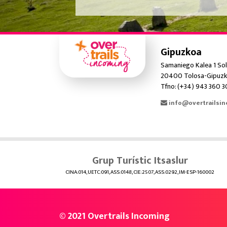
Gipuzkoa
Samaniego Kalea 1 Sol
20400 Tolosa-Gipuzk
Tfno: (+34) 943 360 
info@overtrailsi
Grup Turístic Itsaslur
CINA:014, UETC:091, ASS:0148, CIE:2507, ASS:0292, IM-ESP-160002
© 2021 Overtrails Incoming