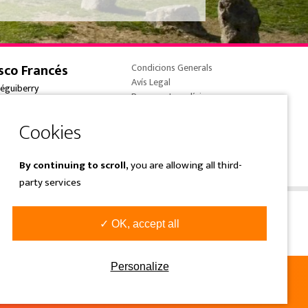
sco Francés
Condicions Generals
Avís Legal
réguiberry
Pagaments en línia
onne-France
Política de cookies
 (0) 5 59 59 82 90
Política de privadesa
e@overtrailsincoming.eus
By continuing to scroll,
you are allowing all third-
party services
✓ OK, accept all
Personalize
S
PAGAMENTS EN LÍNIA
GARANTIA