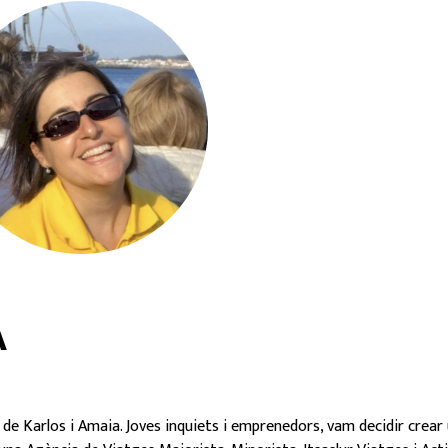
Karlos Agirre
Tito Gosotiaga
el Grup Turístic Itsaslur, expert
Expert coneixedor dels costum
iàspora. Especialitzat a Orient
l'entorn rural, on les express
jà i Llatinoamèrica. Director a
paganes es mantenen des de 
rails Tour Operador i Overtrails
immemorials, com ara llegend
incoming.
genis mitològics.
Guia Cultural i de Natura.
Guia Cultural i de Natura
Laida Ansorena
A
a guia del Camí de Sant Jaume. A
 de guia a la Zona Mitjana de
arra i Col·laboradora habitual
d'Overtrails incoming.
mà de Karlos i Amaia. Joves inquiets i emprenedors, vam decidir crear