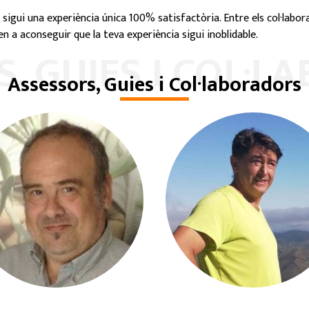
 sigui una experiència única 100% satisfactòria. Entre els col·labora
n a aconseguir que la teva experiència sigui inoblidable.
, GUIES I COL·
Assessors, Guies i Col·laboradors