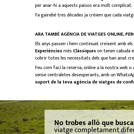
per anar-hi a aquests països era molt complicat.
Fa gairebé tres dècades ja crèiem que cada viatg
ARA TAMBÉ AGÈNCIA DE VIATGES ONLINE, PER
Els anys passen i hem continuat creixent amb els
Experiències
més
Clàssiques
on tenen cabuda els
cobrir totes les necessitats dels que han anat cr
Feu com faci la reserva, online a la nostra web o 
sense centraletes desesperants, amb un WhatsApp pe
suport de la teva agència de viatges de conf
No trobes allò que busca
viatge completament difere