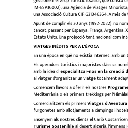
gestionem el Grup Turístic Itsaslur, que consta d
IM-ESP:16002), una Agència de Viatges Minorista;
una Associació Cultura CIF: G31346364. A més de t
Apunt de complir els 30 anys (1992-2022), no nom
tancat, passant per Espanya, França, Argentina, 
Estats Units. Una projecció tant nacional com int
VIATGES INÈDITS PER A L'ÈPOCA
En una època en què no existia Internet, amb un tè
Els operadors turístics i majoristes clàssics nomé
amb la idea d'
especialitzar-nos en la creació 
al viatger d'organitzar un viatge totalment adapt
Comencem llavors a oferir els nostres
Programes
Mediterrània o els primers trekkings per l'Himàlai
Comercialitzem els primers
Viatges d'Aventura
furgonetes amb allotjaments a càmpings i hotel
Ensenyem als nostres clients el Carib Costarrice
Turisme Sostenible
al desert algerià, l'immens