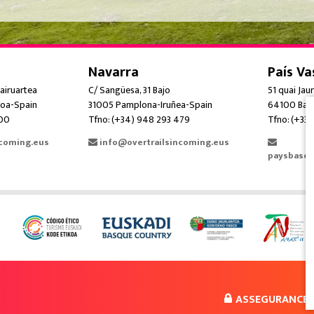
Navarra
País Va
airuartea
C/ Sangüesa, 31 Bajo
51 quai Jau
oa-Spain
31005 Pamplona-Iruñea-Spain
64100 Bay
300
Tfno: (+34) 948 293 479
Tfno: (+33)
ncoming.eus
info@overtrailsincoming.eus
paysbasqu
ASSEGURANCE