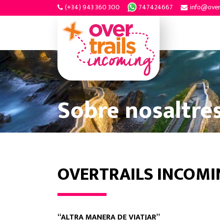
(+34) 943 360 300
747424667
info@over
Sobre nosaltre
OVERTRAILS INCOMI
“ALTRA MANERA DE VIATJAR”