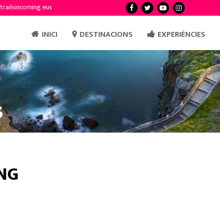
trailsincoming.eus
INICI
DESTINACIONS
EXPERIÈNCIES
s
NG