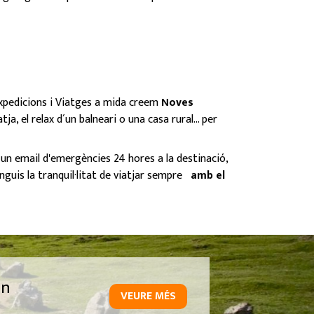
Expedicions i Viatges a mida creem
Noves
ja, el relax d´un balneari o una casa rural… per
i un email d'emergències 24 hores a la destinació,
guis la tranquil·litat de viatjar sempre
amb el
un
VEURE MÉS