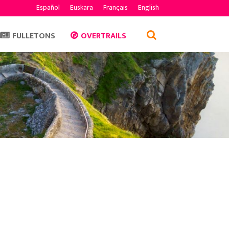
Español
Euskara
Français
English
FULLETONS
OVERTRAILS