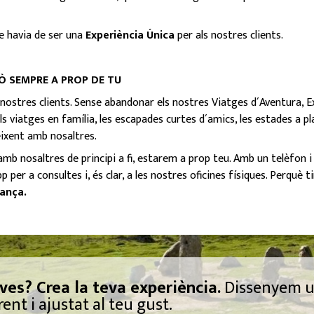
e havia de ser una
Experiència Única
per als nostres clients.
Ò SEMPRE A PROP DE TU
 nostres clients. Sense abandonar els nostres Viatges d´Aventura, 
 viatges en família, les escapades curtes d´amics, les estades a plat
eixent amb nosaltres.
amb nosaltres de principi a fi, estarem a prop teu. Amb un telèfon 
r a consultes i, és clar, a les nostres oficines físiques. Perquè tin
iança.
ves? Crea la teva experiència.
Dissenyem 
nt i ajustat al teu gust.