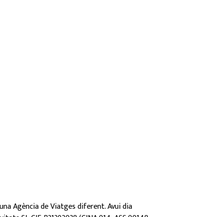
José Miguel Ibáñez
s i de
Guia de Natura i Sendas Verdes, expert
ions
coneixedor de la Selva d'Irati i del
temps
Pirineu Navarro.
es i
 una Agència de Viatges diferent. Avui dia