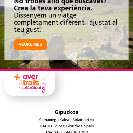
No trobes allò que buscaves?
Crea la teva experiència.
Dissenyem un viatge
completament diferent i ajustat al
teu gust.
VEURE MÉS
Gipuzkoa
Samaniego Kalea 1 Solairuartea
20400 Tolosa-Gipuzkoa-Spain
Tfno: (+34) 943 360 300