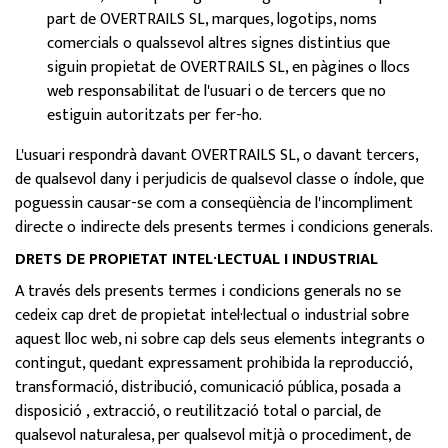
part de OVERTRAILS SL, marques, logotips, noms
comercials o qualssevol altres signes distintius que
siguin propietat de OVERTRAILS SL, en pàgines o llocs
web responsabilitat de l'usuari o de tercers que no
estiguin autoritzats per fer-ho.
L'usuari respondrà davant OVERTRAILS SL, o davant tercers,
de qualsevol dany i perjudicis de qualsevol classe o índole, que
poguessin causar-se com a conseqüència de l'incompliment
directe o indirecte dels presents termes i condicions generals.
DRETS DE PROPIETAT INTEL·LECTUAL I INDUSTRIAL
A través dels presents termes i condicions generals no se
cedeix cap dret de propietat intel·lectual o industrial sobre
aquest lloc web, ni sobre cap dels seus elements integrants o
contingut, quedant expressament prohibida la reproducció,
transformació, distribució, comunicació pública, posada a
disposició , extracció, o reutilització total o parcial, de
qualsevol naturalesa, per qualsevol mitjà o procediment, de