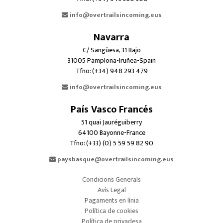
info@overtrailsincoming.eus
Navarra
C/ Sangüesa, 31 Bajo
31005 Pamplona-Iruñea-Spain
Tfno: (+34) 948 293 479
info@overtrailsincoming.eus
País Vasco Francés
51 quai Jauréguiberry
64100 Bayonne-France
Tfno: (+33) (0) 5 59 59 82 90
paysbasque@overtrailsincoming.eus
Condicions Generals
Avís Legal
Pagaments en línia
Política de cookies
Política de privadesa