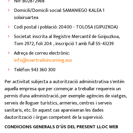
NIF: B02872968
Domicili/Domicili social: SAMANIEGO KALEA 1
solairuartea
Codi postal i població: 20400 - TOLOSA (GIPUZKOA)
Societat inscrita al Registre Mercantil de Goipuzkoa,
Tom 2972, foli 204 , inscripció 1 amb full SS-43239
Adreça de correu electrònic:
info@overtrailsincoming.eus
Telèfon: 943 360 300
Per activitat subjecta a autorització administrativa s'entén
aquella empresa que per començar a treballar requereix un
permís d'una administració, per exemple: agències de viatges,
serveis de lloguer turístics, armeries, centres i serveis
sanitaris, etc. En aquest cas apareixeran les dades
dautorització i òrgan competent de la supervisió.
CONDICIONS GENERALS D'ÚS DEL PRESENT LLOC WEB