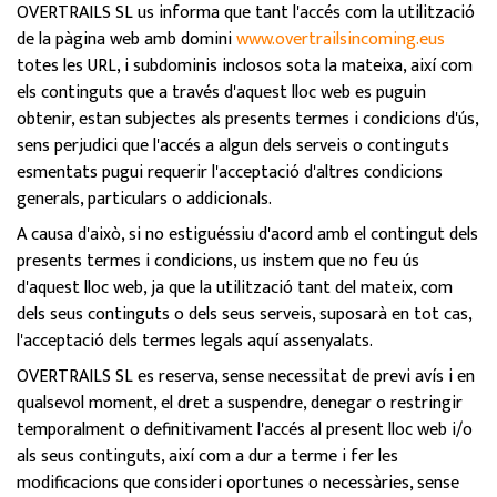
OVERTRAILS SL us informa que tant l'accés com la utilització
de la pàgina web amb domini
www.overtrailsincoming.eus
totes les URL, i subdominis inclosos sota la mateixa, així com
els continguts que a través d'aquest lloc web es puguin
obtenir, estan subjectes als presents termes i condicions d'ús,
sens perjudici que l'accés a algun dels serveis o continguts
esmentats pugui requerir l'acceptació d'altres condicions
generals, particulars o addicionals.
A causa d'això, si no estiguéssiu d'acord amb el contingut dels
presents termes i condicions, us instem que no feu ús
d'aquest lloc web, ja que la utilització tant del mateix, com
dels seus continguts o dels seus serveis, suposarà en tot cas,
l'acceptació dels termes legals aquí assenyalats.
OVERTRAILS SL es reserva, sense necessitat de previ avís i en
qualsevol moment, el dret a suspendre, denegar o restringir
temporalment o definitivament l'accés al present lloc web i/o
als seus continguts, així com a dur a terme i fer les
modificacions que consideri oportunes o necessàries, sense