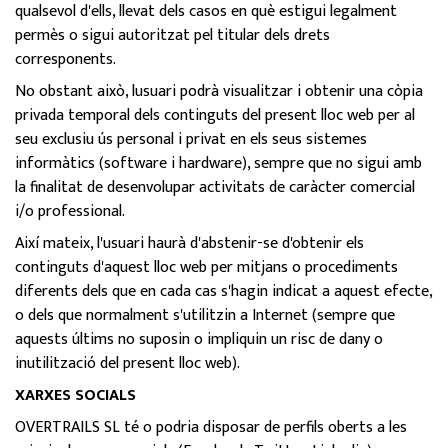
qualsevol d'ells, llevat dels casos en què estigui legalment
permès o sigui autoritzat pel titular dels drets
corresponents.
No obstant això, lusuari podrà visualitzar i obtenir una còpia
privada temporal dels continguts del present lloc web per al
seu exclusiu ús personal i privat en els seus sistemes
informàtics (software i hardware), sempre que no sigui amb
la finalitat de desenvolupar activitats de caràcter comercial
i/o professional.
Així mateix, l'usuari haurà d'abstenir-se d'obtenir els
continguts d'aquest lloc web per mitjans o procediments
diferents dels que en cada cas s'hagin indicat a aquest efecte,
o dels que normalment s'utilitzin a Internet (sempre que
aquests últims no suposin o impliquin un risc de dany o
inutilització del present lloc web).
XARXES SOCIALS
OVERTRAILS SL té o podria disposar de perfils oberts a les