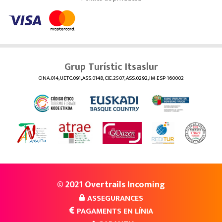
Grup Turístic Itsaslur
CINA:014, UETC:091, ASS:0148, CIE:2507, ASS:0292, IM-ESP-160002
© 2021 Overtrails Incoming
ASSEGURANCES
PAGAMENTS EN LÍNIA