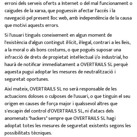
erroni dels serveis oferts a Internet o del mal funcionament o
caigudes de la xarxa, que poguessin afectar l'accés i la
navegació pel present lloc web, amb independència de la causa
que motivi aquests errors.
Si l'usuari tingués coneixement en algun moment de
l'existència d'algun contingut il·lícit, il·legal, contrari a les lleis,
a la moral o als bons costums, o que pogués suposar una
infracció de drets de propietat intel·lectual i/o industrial, ho
haurà de notificar immediatament a OVERTRAILS SL perquè
aquesta pugui adoptar les mesures de neutralització i
seguretat oportunes.
Així mateix, OVERTRAILS SL no serà responsable de les
actuacions doloses o culposes de l'usuari, o que tinguin el seu
origen en causes de força major i qualssevol altres que
s'escapin del control d'OVERTRAILS SL, ni d'atacs dels
anomenats "hackers" sempre que OVERTRAILS SL hagi
adoptat totes les mesures de seguretat existents segons les
possibilitats tècniques.