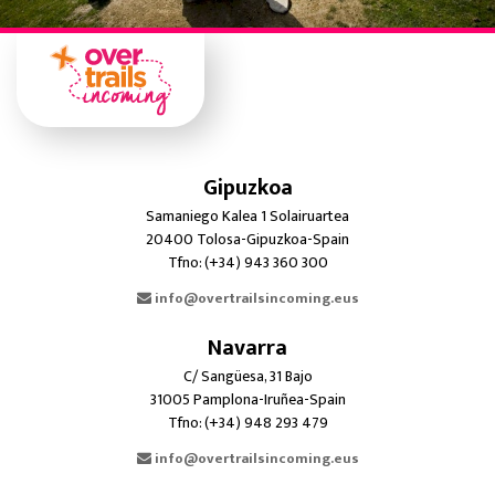
Gipuzkoa
Samaniego Kalea 1 Solairuartea
20400 Tolosa-Gipuzkoa-Spain
Tfno: (+34) 943 360 300
info@overtrailsincoming.eus
Navarra
C/ Sangüesa, 31 Bajo
31005 Pamplona-Iruñea-Spain
Tfno: (+34) 948 293 479
info@overtrailsincoming.eus