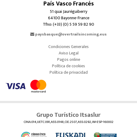
País Vasco Francés
51 quai Jauréguiberry
64100 Bayonne-France
Tfno: (+33) (0) 5 59 59 82 90
paysbasque@overtrailsincoming.eus
Condiciones Generales
Aviso Legal
Pagos online
Política de cookies
Política de privacidad
Grupo Turístico Itsaslur
CINA:014, UETC:091, ASS:0148, CIE:2507, ASS:0292, IM-ESP-160002