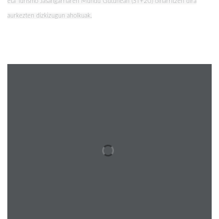
eta Turismo Jasangarriaren Mundu Gutunean (ST+20) oinarritzen dira
aurkezten dizkizugun aholkuak.