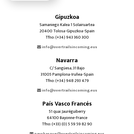
Gipuzkoa
Samaniego Kalea 1 Solairuartea
20400 Tolosa-Gipuzkoa-Spain
Tfno: (+34) 943 360 300
info@overtrailsincoming.eus
Navarra
C/ Sangüesa, 31 Bajo
31005 Pamplona-Iruñea-Spain
Tfno: (+34) 948 293 479
info@overtrailsincoming.eus
País Vasco Francés
51 quai Jauréguiberry
64100 Bayonne-France
Tfno: (+33) (0) 5 59 59 82 90
paysbasque@overtrailsincoming.eus