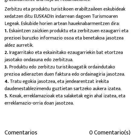
Zerbitzu eta produktu turistikoen erabiltzaileen eskubideak
xedatzen ditu EUSKADIn indarrean dagoen Turismoaren
Legeak. Eskubide horien artean haueknabarmentzen dira:
1.
Eskaintzen zaizkien produktu eta zerbitzuen ezaugarri eta
prezioei buruzko informazio osoa eta benetakoa jasotzea
aldez aurretik.
2.
Iragarritako eta eskainitako ezaugarriekin bat etortzea
jasotako ondasuna edo zerbitzua.
3.
Produktu edo zerbitzu turistikoagatik ordaindutako
prezioa adierazten duen faktura edo ordainagiria jasotzea.
4.
Tratu egokia jasotzea, eta jendearentzat irekita
daudenestablezimendu guztietan sartzeko aukera izatea.
5.
Kexak, erreklamazioak eta salaketak egin ahal izatea, eta
erreklamazio-orria doan jasotzea.
Comentarios
0 Comentario(s)