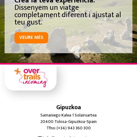
Crea la teva experiència.
Dissenyem un viatge
completament diferent i ajustat al
teu gust.
VEURE MÉS
Gipuzkoa
Samaniego Kalea 1 Solairuartea
20400 Tolosa-Gipuzkoa-Spain
Tfno: (+34) 943 360 300