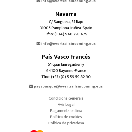
info@overtrailsincoming.eus
Navarra
C/ Sangüesa, 31 Bajo
31005 Pamplona-Iruñea-Spain
Tfno: (+34) 948 293 479
info@overtrailsincoming.eus
País Vasco Francés
51 quai Jauréguiberry
64100 Bayonne-France
Tfno: (+33) (0) 5 59 59 82 90
paysbasque@overtrailsincoming.eus
Condicions Generals
Avís Legal
Pagaments en línia
Política de cookies
Política de privadesa