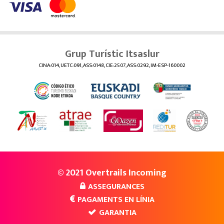
Grup Turístic Itsaslur
CINA:014, UETC:091, ASS:0148, CIE:2507, ASS:0292, IM-ESP-160002
© 2021 Overtrails Incoming
ASSEGURANCES
PAGAMENTS EN LÍNIA
GARANTIA