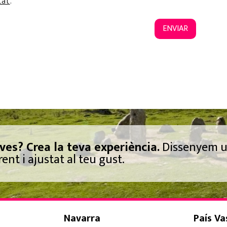
tat
. *
ENVIAR
ves? Crea la teva experiència.
Dissenyem 
nt i ajustat al teu gust.
Navarra
País Va