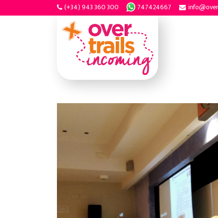
(+34) 943 360 300
747424667
info@over