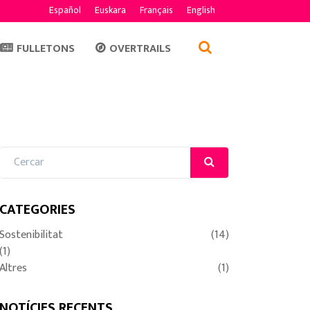
Español
Euskara
Français
English
FULLETONS
OVERTRAILS
CATEGORIES
Sostenibilitat
(14)
(1)
Altres
(1)
NOTÍCIES RECENTS