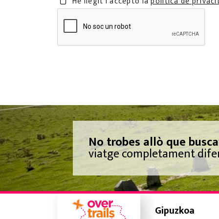
He llegit i accepto la
política de privaci
No trobes allò que busca
viatge completament difere
Gipuzkoa