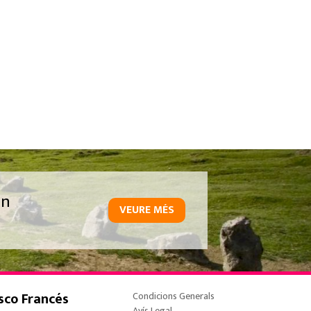
un
VEURE MÉS
sco Francés
Condicions Generals
Avís Legal