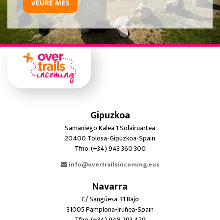
VEURE MÉS
Gipuzkoa
Samaniego Kalea 1 Solairuartea
20400 Tolosa-Gipuzkoa-Spain
Tfno: (+34) 943 360 300
info@overtrailsincoming.eus
Navarra
C/ Sangüesa, 31 Bajo
31005 Pamplona-Iruñea-Spain
Tfno: (+34) 948 293 479