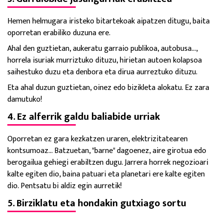
Hemen helmugara iristeko bitartekoak aipatzen ditugu, baita
oporretan erabiliko duzuna ere.
Ahal den guztietan, aukeratu garraio publikoa, autobusa...,
horrela isuriak murriztuko dituzu, hirietan autoen kolapsoa
saihestuko duzu eta denbora eta dirua aurreztuko dituzu.
Eta ahal duzun guztietan, oinez edo bizikleta alokatu. Ez zara
damutuko!
4. Ez alferrik galdu baliabide urriak
Oporretan ez gara kezkatzen uraren, elektrizitatearen
kontsumoaz... Batzuetan, "barne" dagoenez, aire girotua edo
berogailua gehiegi erabiltzen dugu. Jarrera horrek negozioari
kalte egiten dio, baina patuari eta planetari ere kalte egiten
dio. Pentsatu bi aldiz egin aurretik!
5. Birziklatu eta hondakin gutxiago sortu