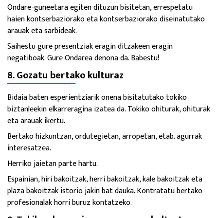
Ondare-guneetara egiten dituzun bisitetan, errespetatu
haien kontserbaziorako eta kontserbaziorako diseinatutako
arauak eta sarbideak.
Saihestu gure presentziak eragin ditzakeen eragin
negatiboak. Gure Ondarea denona da. Babestu!
8. Gozatu bertako kulturaz
Bidaia baten esperientziarik onena bisitatutako tokiko
biztanleekin elkarreragina izatea da. Tokiko ohiturak, ohiturak
eta arauak ikertu.
Bertako hizkuntzan, ordutegietan, arropetan, etab. agurrak
interesatzea.
Herriko jaietan parte hartu.
Espainian, hiri bakoitzak, herri bakoitzak, kale bakoitzak eta
plaza bakoitzak istorio jakin bat dauka. Kontratatu bertako
profesionalak horri buruz kontatzeko.