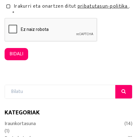
Irakurri eta onartzen ditut
pribatutasun-politika
.
*
BIDALI
KATEGORIAK
Iraunkortasuna
(14)
(1)