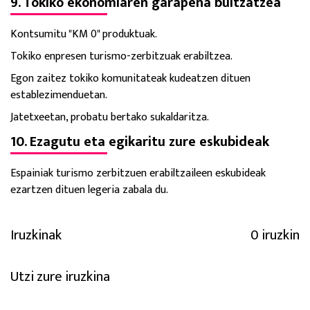
9. Tokiko ekonomiaren garapena bultzatzea
Kontsumitu "KM 0" produktuak.
Tokiko enpresen turismo-zerbitzuak erabiltzea.
Egon zaitez tokiko komunitateak kudeatzen dituen
establezimenduetan.
Jatetxeetan, probatu bertako sukaldaritza.
10. Ezagutu eta egikaritu zure eskubideak
Espainiak turismo zerbitzuen erabiltzaileen eskubideak
ezartzen dituen legeria zabala du.
Iruzkinak
0 iruzkin
Utzi zure iruzkina