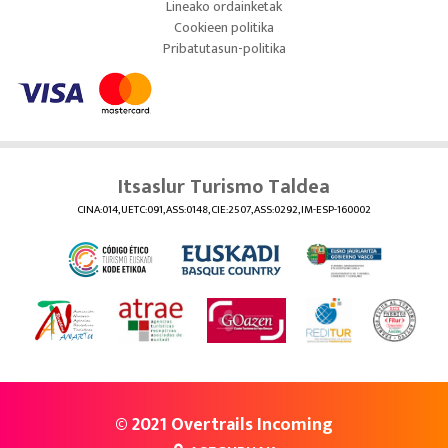
Lineako ordainketak
Cookieen politika
Pribatutasun-politika
Itsaslur Turismo Taldea
CINA:014, UETC:091, ASS:0148, CIE:2507, ASS:0292, IM-ESP-160002
© 2021 Overtrails Incoming