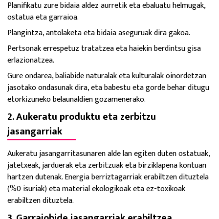
Planifikatu zure bidaia aldez aurretik eta ebaluatu helmugak,
ostatua eta garraioa.
Plangintza, antolaketa eta bidaia aseguruak dira gakoa.
Pertsonak errespetuz tratatzea eta haiekin berdintsu gisa
erlazionatzea.
Gure ondarea, baliabide naturalak eta kulturalak oinordetzan
jasotako ondasunak dira, eta babestu eta gorde behar ditugu
etorkizuneko belaunaldien gozamenerako.
2. Aukeratu produktu eta zerbitzu
jasangarriak
Aukeratu jasangarritasunaren alde lan egiten duten ostatuak,
jatetxeak, jarduerak eta zerbitzuak eta birziklapena kontuan
hartzen dutenak.
Energia berriztagarriak erabiltzen dituztela
(%0 isuriak) eta material ekologikoak eta ez-toxikoak
erabiltzen dituztela.
3. Garraiobide jasangarriak erabiltzea