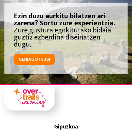
Ezin duzu aurkitu bilatzen ari
zarena? Sortu zure esperientzia.
Zure gustura egokitutako bidaia
guztiz ezberdina diseinatzen
dugu.
GEHIAGO IKUSI
Gipuzkoa