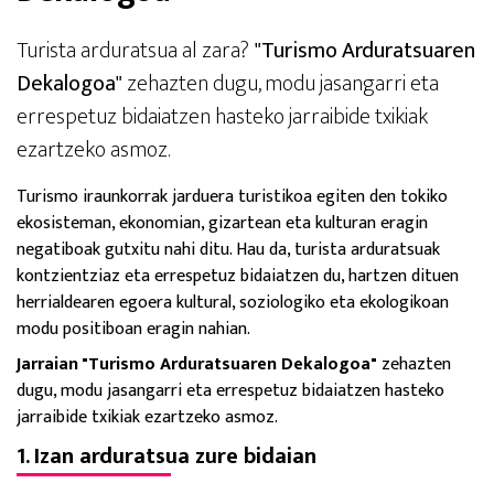
Turista arduratsua al zara?
"Turismo Arduratsuaren
Dekalogoa"
zehazten dugu, modu jasangarri eta
errespetuz bidaiatzen hasteko jarraibide txikiak
ezartzeko asmoz.
Turismo iraunkorrak jarduera turistikoa egiten den tokiko
ekosisteman, ekonomian, gizartean eta kulturan eragin
negatiboak gutxitu nahi ditu. Hau da, turista arduratsuak
kontzientziaz eta errespetuz bidaiatzen
du, hartzen dituen
herrialdearen egoera kultural, soziologiko eta ekologikoan
modu positiboan eragin nahian.
Jarraian "Turismo Arduratsuaren Dekalogoa"
zehazten
dugu, modu jasangarri eta errespetuz bidaiatzen hasteko
jarraibide txikiak ezartzeko asmoz.
1. Izan arduratsua zure bidaian