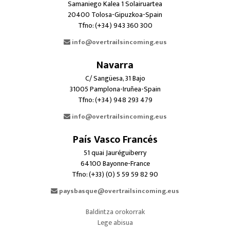
Samaniego Kalea 1 Solairuartea
20400 Tolosa-Gipuzkoa-Spain
Tfno: (+34) 943 360 300
info@overtrailsincoming.eus
Navarra
C/ Sangüesa, 31 Bajo
31005 Pamplona-Iruñea-Spain
Tfno: (+34) 948 293 479
info@overtrailsincoming.eus
País Vasco Francés
51 quai Jauréguiberry
64100 Bayonne-France
Tfno: (+33) (0) 5 59 59 82 90
paysbasque@overtrailsincoming.eus
Baldintza orokorrak
Lege abisua