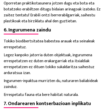
Oporretan praktikotasunera jotzen dugu eta bota eta
botatzeko erabiltzen ditugu bidaian arinagoak izateko. Ez
zaitez tentatu! Erabili ontzi berrerabilgarriak, saihestu
plastikoak eta birziklatu ahal den guztietan.
6. Ingurumena zaindu
Tokiko biodibertsitatea babestea arauak eta seinaleak
errespetatuz.
Legez kanpoko jatorria duten objektuak, ingurumena
errespetatzen ez duten erakargarriak eta itxialdiak
errespetatzen ez dituen tokiko sukaldaritza saihestuz
arduratsua izan.
Ingurumen-inpaktua murrizten du, naturaren baliabideak
zainduz.
Errespetatu fauna eta bere habitat naturala.
7. Ondarearen kontserbazioan inplikatu