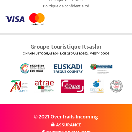
Politique de confidentialité
Groupe touristique Itsaslur
CINA:014, UETC:091, ASS:0148, CIE:2507, ASS:0292, IM-ESP-160002
© 2021 Overtrails Incoming
ASSURANCE