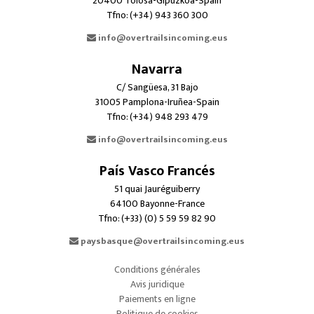
20400 Tolosa-Gipuzkoa-Spain
Tfno: (+34) 943 360 300
info@overtrailsincoming.eus
Navarra
C/ Sangüesa, 31 Bajo
31005 Pamplona-Iruñea-Spain
Tfno: (+34) 948 293 479
info@overtrailsincoming.eus
País Vasco Francés
51 quai Jauréguiberry
64100 Bayonne-France
Tfno: (+33) (0) 5 59 59 82 90
paysbasque@overtrailsincoming.eus
Conditions générales
Avis juridique
Paiements en ligne
Politique de cookies