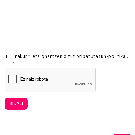
Irakurri eta onartzen ditut
pribatutasun-politika
.
*
BIDALI