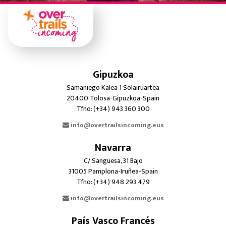
Gipuzkoa
Samaniego Kalea 1 Solairuartea
20400 Tolosa-Gipuzkoa-Spain
Tfno: (+34) 943 360 300
info@overtrailsincoming.eus
Navarra
C/ Sangüesa, 31 Bajo
31005 Pamplona-Iruñea-Spain
Tfno: (+34) 948 293 479
info@overtrailsincoming.eus
País Vasco Francés