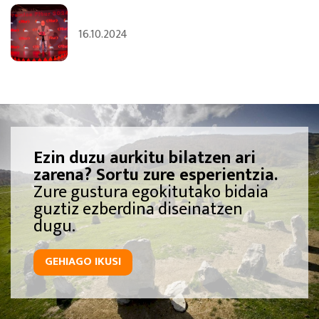
16.10.2024
Ezin duzu aurkitu bilatzen ari
zarena? Sortu zure esperientzia.
Zure gustura egokitutako bidaia
guztiz ezberdina diseinatzen
dugu.
GEHIAGO IKUSI