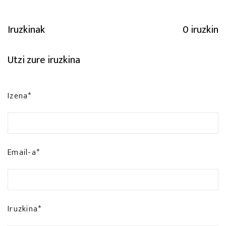
Iruzkinak
0 iruzkin
Utzi zure iruzkina
Izena*
Email-a*
Iruzkina*