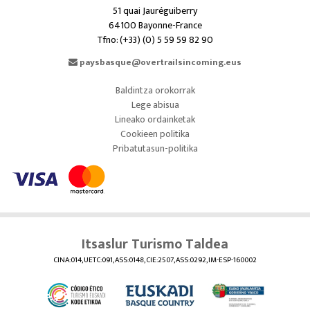
51 quai Jauréguiberry
64100 Bayonne-France
Tfno: (+33) (0) 5 59 59 82 90
paysbasque@overtrailsincoming.eus
Baldintza orokorrak
Lege abisua
Lineako ordainketak
Cookieen politika
Pribatutasun-politika
Itsaslur Turismo Taldea
CINA:014, UETC:091, ASS:0148, CIE:2507, ASS:0292, IM-ESP-160002