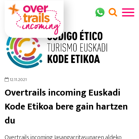
12.11.2021
Overtrails incoming Euskadi
Kode Etikoa bere gain hartzen
du
Overtrails incoming Jasangarritasunaren aldeko