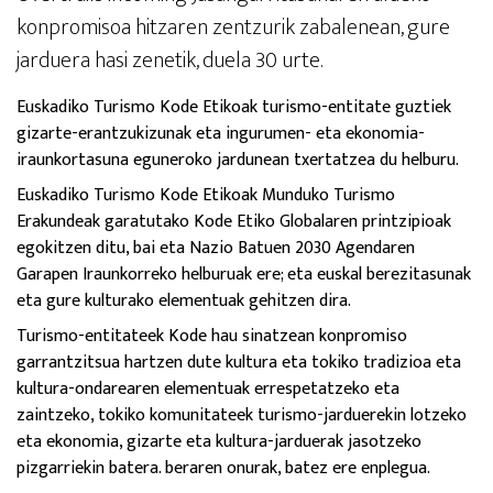
konpromisoa hitzaren zentzurik zabalenean, gure
jarduera hasi zenetik, duela 30 urte.
Euskadiko Turismo Kode Etikoak turismo-entitate guztiek
gizarte-erantzukizunak eta ingurumen- eta ekonomia-
iraunkortasuna eguneroko jardunean txertatzea du helburu.
Euskadiko Turismo Kode Etikoak Munduko Turismo
Erakundeak garatutako Kode Etiko Globalaren printzipioak
egokitzen ditu, bai eta Nazio Batuen 2030 Agendaren
Garapen Iraunkorreko helburuak ere; eta euskal berezitasunak
eta gure kulturako elementuak gehitzen dira.
Turismo-entitateek Kode hau sinatzean konpromiso
garrantzitsua hartzen dute kultura eta tokiko tradizioa eta
kultura-ondarearen elementuak errespetatzeko eta
zaintzeko, tokiko komunitateek turismo-jarduerekin lotzeko
eta ekonomia, gizarte eta kultura-jarduerak jasotzeko
pizgarriekin batera. beraren onurak, batez ere enplegua.