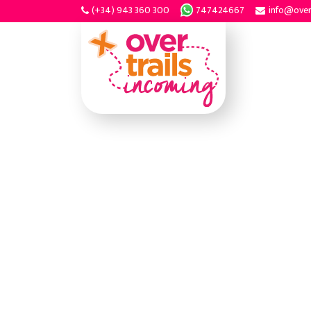
(+34) 943 360 300
747424667
info@over