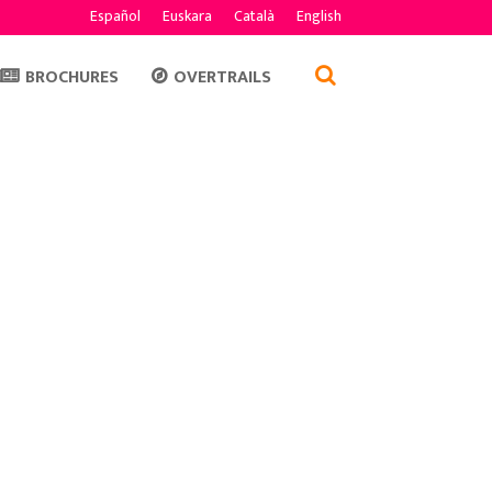
Español
Euskara
Català
English
BROCHURES
OVERTRAILS