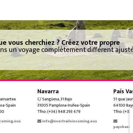
ue vous cherchiez ? Créez votre propre
s un voyage complètement différent ajusté
Navarra
País Va
airuartea
C/ Sangüesa, 31 Bajo
51 quai Jau
oa-Spain
31005 Pamplona-Iruñea-Spain
64100 Bay
300
Tfno: (+34) 948 293 479
Tfno: (+33)
ncoming.eus
info@overtrailsincoming.eus
paysbasqu