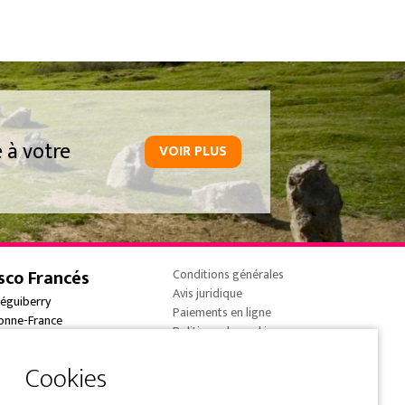
 à votre
VOIR PLUS
sco Francés
Conditions générales
Avis juridique
réguiberry
Paiements en ligne
onne-France
Politique de cookies
 (0) 5 59 59 82 90
Politique de
confidentialité
e@overtrailsincoming.eus