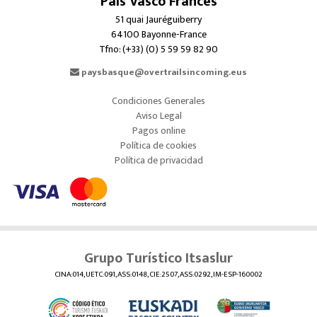
País Vasco Francés
51 quai Jauréguiberry
64100 Bayonne-France
Tfno: (+33) (0) 5 59 59 82 90
paysbasque@overtrailsincoming.eus
Condiciones Generales
Aviso Legal
Pagos online
Política de cookies
Política de privacidad
Grupo Turístico Itsaslur
CINA:014, UETC:091, ASS:0148, CIE:2507, ASS:0292, IM-ESP-160002