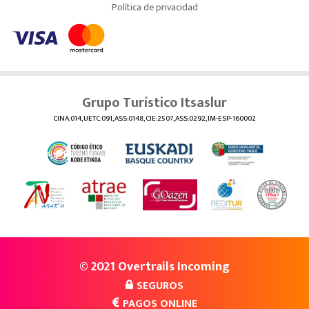
Política de privacidad
Grupo Turístico Itsaslur
CINA:014, UETC:091, ASS:0148, CIE:2507, ASS:0292, IM-ESP-160002
© 2021 Overtrails Incoming
SEGUROS
PAGOS ONLINE