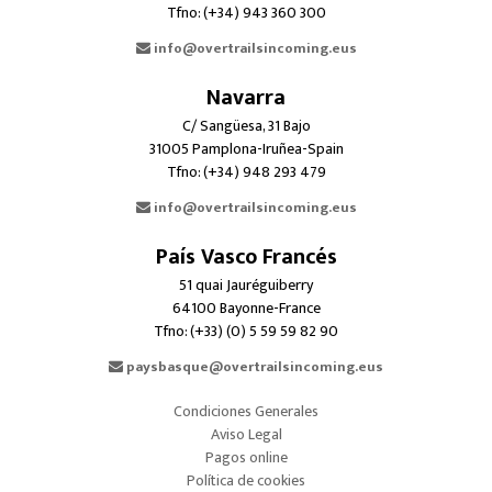
Tfno: (+34) 943 360 300
info@overtrailsincoming.eus
Navarra
C/ Sangüesa, 31 Bajo
31005 Pamplona-Iruñea-Spain
Tfno: (+34) 948 293 479
info@overtrailsincoming.eus
País Vasco Francés
51 quai Jauréguiberry
64100 Bayonne-France
Tfno: (+33) (0) 5 59 59 82 90
paysbasque@overtrailsincoming.eus
Condiciones Generales
Aviso Legal
Pagos online
Política de cookies