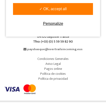
31005 Pamplona-Iruñea-Spain
Tfno: (+34) 948 293 479
✓ OK, accept all
info@overtrailsincoming.eus
Personalize
País Vasco Francés
51 quai Jauréguiberry
64100 Bayonne-France
Tfno: (+33) (0) 5 59 59 82 90
paysbasque@overtrailsincoming.eus
Condiciones Generales
Aviso Legal
Pagos online
Política de cookies
Política de privacidad