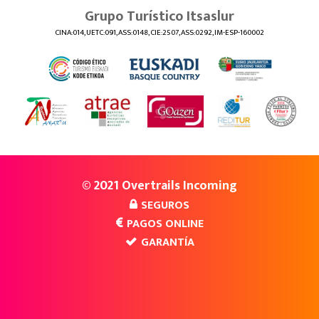
Grupo Turístico Itsaslur
CINA:014, UETC:091, ASS:0148, CIE:2507, ASS:0292, IM-ESP-160002
© 2021 Overtrails Incoming
SEGUROS
PAGOS ONLINE
GARANTÍA