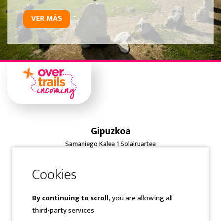
VER MÁS
Gipuzkoa
Samaniego Kalea 1 Solairuartea
20400 Tolosa-Gipuzkoa-Spain
Tfno: (+34) 943 360 300
info@overtrailsincoming.eus
By continuing to scroll,
you are allowing all
Navarra
third-party services
C/ Sangüesa, 31 Bajo